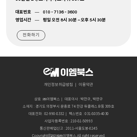
대표번호
― 010 - 7136 - 3600
영업시간 ―
평일 오전 8시 30분 ~ 오후 5시 30분
전화하기
개인정보취급방침
이용약관
｜
상호 :
㈜
이엠북스｜ 대표이사 : 박한규, 박완규
소재지 : 경기도 의정부시 문충로 74
한강 듀클래스 B동 309호
대표전화 : 02-990-8332｜ 팩스번호 : 031-8035-4030
사업자등록번호 : 210-81-50993
통신판매업신고 : 2011-서울도봉-0245
Copyright
ⓒ2016㈜
이엠북스.All right reserved.